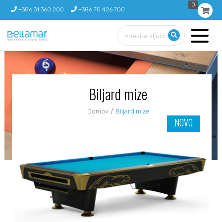
0
+386 31 360 200
+386 70 426 700
Biljard mize
/
Domov
Biljard mize
NOVO