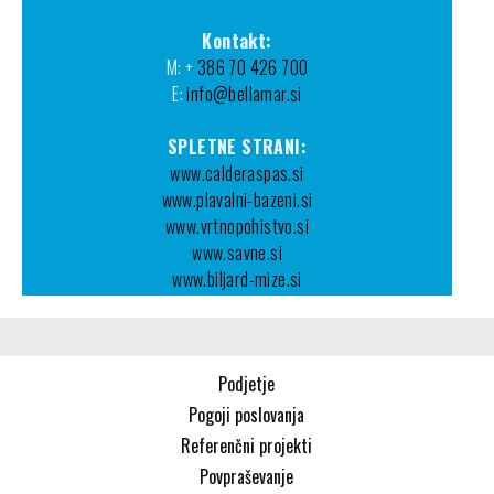
Kontakt:
M: +
386 70 426 700
E:
info@bellamar.si
SPLETNE STRANI:
www.calderaspas.si
www.plavalni-bazeni.si
www.vrtnopohistvo.si
www.savne.si
www.biljard-mize.si
Podjetje
Pogoji poslovanja
Referenčni projekti
Povpraševanje