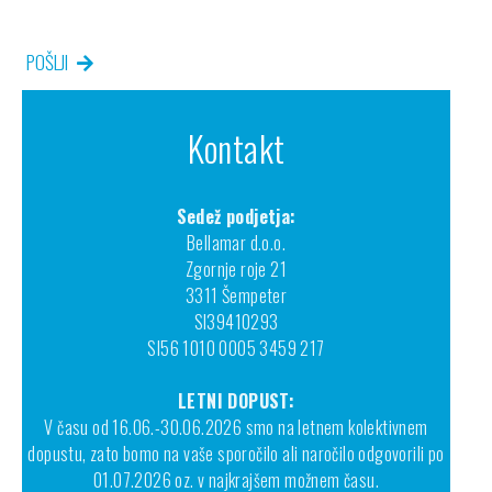
POŠLJI
Kontakt
Sedež podjetja:
Bellamar d.o.o.
Zgornje roje 21
3311 Šempeter
SI39410293
SI56 1010 0005 3459 217
LETNI DOPUST:
V času od 16.06.-30.06.2026 smo na letnem kolektivnem
dopustu, zato bomo na vaše sporočilo ali naročilo odgovorili po
01.07.2026 oz. v najkrajšem možnem času.