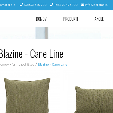
lamar d.o.o.
+386 31 360 200
+386 70 426 700
info@bellamar.si
DOMOV
PRODUKTI
AKCIJE
Blazine - Cane Line
/
/
Domov
Vrtno pohištvo
Blazine - Cane Line