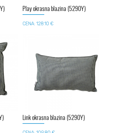
0Y)
Play okrasna blazina (5290Y)
CENA: 128.10 €
Y)
Link okrasna blazina (5290Y)
CENA: 109.80 €