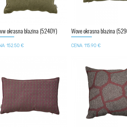
vw okrasna blazina (5240Y)
Wove okrasna blazina (529
A: 152.50 €
CENA: 115.90 €