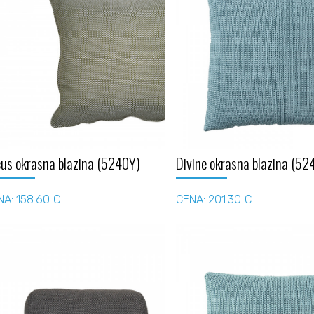
cus okrasna blazina (5240Y)
Divine okrasna blazina (52
NA: 158.60 €
CENA: 201.30 €