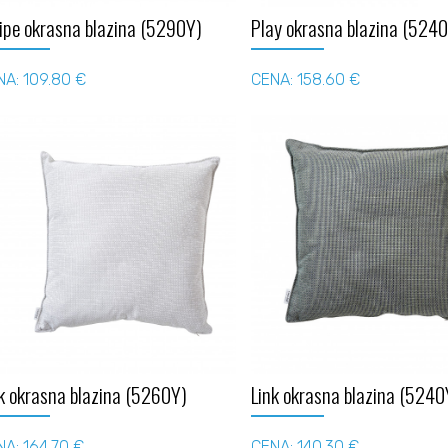
ipe okrasna blazina (5290Y)
Play okrasna blazina (524
NA: 109.80 €
CENA: 158.60 €
k okrasna blazina (5260Y)
Link okrasna blazina (5240
A: 164.70 €
CENA: 140.30 €