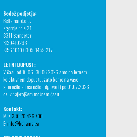
Sedež podjetja:
Bellamar d.o.o.
Zgornje roje 21
3311 Šempeter
SI39410293
SI56 1010 0005 3459 217
LETNI DOPUST:
V času od 16.06.-30.06.2026 smo na letnem
kolektivnem dopustu, zato bomo na vaše
sporočilo ali naročilo odgovorili po 01.07.2026
oz. v najkrajšem možnem času.
Kontakt:
M: +
386 70 426 700
E:
info@bellamar.si