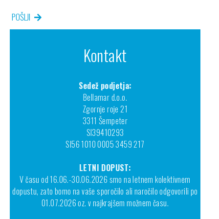
POŠLJI
Kontakt
Sedež podjetja:
Bellamar d.o.o.
Zgornje roje 21
3311 Šempeter
SI39410293
SI56 1010 0005 3459 217
LETNI DOPUST:
V času od 16.06.-30.06.2026 smo na letnem kolektivnem
dopustu, zato bomo na vaše sporočilo ali naročilo odgovorili po
01.07.2026 oz. v najkrajšem možnem času.