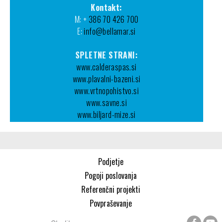
Kontakt:
M: +
386 70 426 700
E:
info@bellamar.si
SPLETNE STRANI:
www.calderaspas.si
www.plavalni-bazeni.si
www.vrtnopohistvo.si
www.savne.si
www.biljard-mize.si
Podjetje
Pogoji poslovanja
Referenčni projekti
Povpraševanje