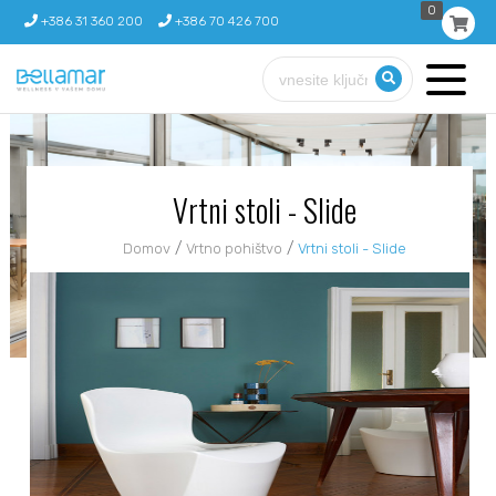
0
+386 31 360 200
+386 70 426 700
Vrtni stoli - Slide
/
/
Domov
Vrtno pohištvo
Vrtni stoli - Slide