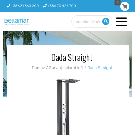
0
+386 31 360 200
+386 70 426 700
Dada Straight
/
/
Domov
Zunanji solarni tuši
Dada Straight