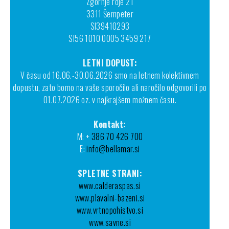
Zgornje roje 21
3311 Šempeter
SI39410293
SI56 1010 0005 3459 217
LETNI DOPUST:
V času od 16.06.-30.06.2026 smo na letnem kolektivnem
dopustu, zato bomo na vaše sporočilo ali naročilo odgovorili po
01.07.2026 oz. v najkrajšem možnem času.
Kontakt:
M: +
386 70 426 700
E:
info@bellamar.si
SPLETNE STRANI:
www.calderaspas.si
www.plavalni-bazeni.si
www.vrtnopohistvo.si
www.savne.si