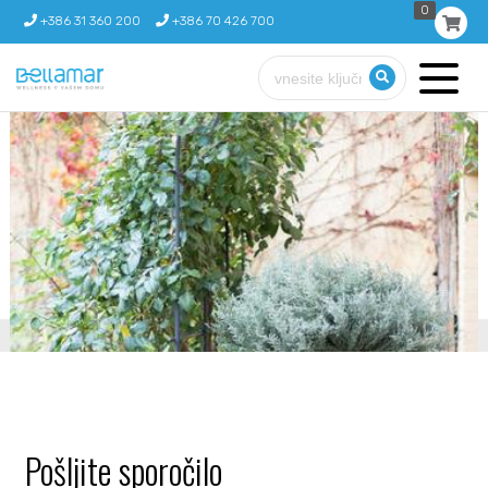
0
+386 31 360 200
+386 70 426 700
Pošljite sporočilo