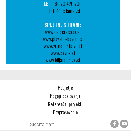
M: +
386 70 426 700
E:
info@bellamar.si
SPLETNE STRANI:
www.calderaspas.si
www.plavalni-bazeni.si
www.vrtnopohistvo.si
www.savne.si
www.biljard-mize.si
Podjetje
Pogoji poslovanja
Referenčni projekti
Povpraševanje
Sledite nam: