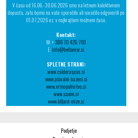
V času od 16.06.-30.06.2026 smo na letnem kolektivnem
dopustu, zato bomo na vaše sporočilo ali naročilo odgovorili po
01.07.2026 oz. v najkrajšem možnem času.
Kontakt:
M: +
386 70 426 700
E:
info@bellamar.si
SPLETNE STRANI:
www.calderaspas.si
www.plavalni-bazeni.si
www.vrtnopohistvo.si
www.savne.si
www.biljard-mize.si
Podjetje