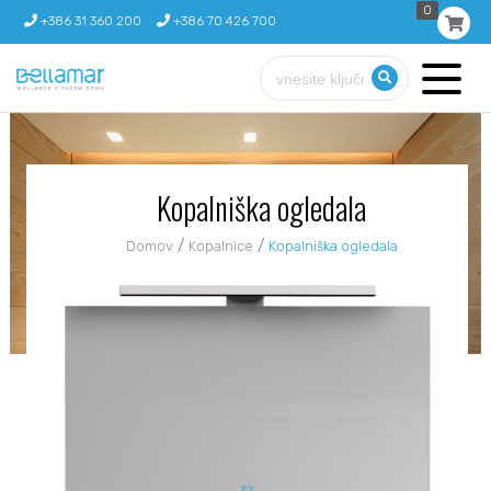
0
+386 31 360 200
+386 70 426 700
Kopalniška ogledala
/
/
Domov
Kopalnice
Kopalniška ogledala