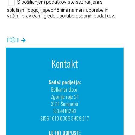
S pošiljanjem podatkov ste seznanjeni s
splošnimi pogoji
, specifičnimi nameni uporabe in
vašimi pravicami
glede uporabe osebnih podatkov.
POŠLJI
Kontakt
Sedež podjetja:
Bellamar d.o.o.
Zgornje roje 21
3311 Šempeter
SI39410293
SI56 1010 0005 3459 217
LETNI DOPUST: