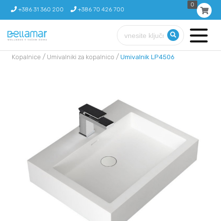
0
+386 31 360 200
+386 70 426 700
/
/
Kopalnice
Umivalniki za kopalnico
Umivalnik LP4506