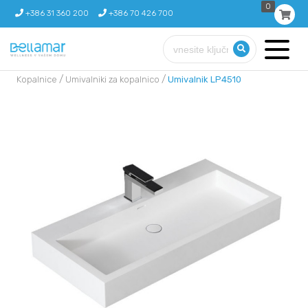
0
+386 31 360 200
+386 70 426 700
/
/
Kopalnice
Umivalniki za kopalnico
Umivalnik LP4510