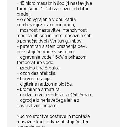
- 15 hidro masažnih šob (4 nastavljive
turbo šobe, 11 šob za nožni in hrbtni
predel),
- 6 šob vgrajenih v dnu kadi v
kombinaciji z zrakom in vodo,
- možnost nastavitve intenzivnosti
moči talnih šob in hidro masažnih šob
s pomočjo dveh Venturi gumbov,
- patentiran sistem praznenja cevi,
brez stoječe vode v sistemu,
- ogrevanje vode 1.5kW s prikazom
temperature vode,
- izredno tiha črpalka,
- ozon dezinfekcija,
- barvna terapija,
- digitalna nadzorna plošča,
- kromirana armatura,
- nadzor nivoja vode za zaščiti črpalk,
- ogrodje iz nerjavečega jekla z
nastavljivimi nogami.
Nudimo storitve dostave in montaže
masažne kadi, odvoz obstoječe, ter