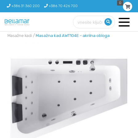
0
+386 31 360 200
+386 70 426 700
/
Masažne kadi
Masažna kad AWT104E - akrilna obloga