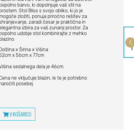
popolno barvo, ki dopolnjuje vaš stil na
prostem. Stol Bliss s svojo obliko, ki jo je
mogoče zložiti, ponuja priročno rešitev za
shranjevanje, zaradi česar je praktična in
elegantna izbira za vaš zunanji prostor. Za
popolno udobje stol kombinirajte z mehko
blazino.
Dolžina x Širina x Višina
52cm x 56cm x 77cm
Višina sedalnega dela je 46cm.
Cena ne vključuje blazin, le te je potrebno
naročiti posebej.
V KOŠARICO