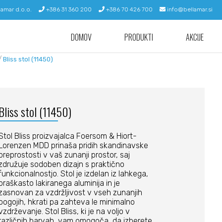
lamar d.o.o.
+386 31 360 200
+386 70 426 700
info@bellamar.si
DOMOV
PRODUKTI
AKCIJE
/
Bliss stol (11450)
Bliss stol (11450)
Stol Bliss proizvajalca Foersom & Hiort-
Lorenzen MDD prinaša pridih skandinavske
preprostosti v vaš zunanji prostor, saj
združuje sodoben dizajn s praktično
funkcionalnostjo. Stol je izdelan iz lahkega,
praškasto lakiranega aluminija in je
zasnovan za vzdržljivost v vseh zunanjih
pogojih, hkrati pa zahteva le minimalno
vzdrževanje. Stol Bliss, ki je na voljo v
različnih barvah, vam omogoča, da izberete