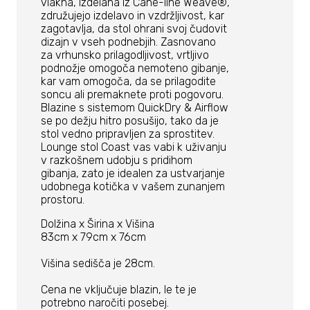
vlakna, izdelana iz Cane-line Weave®,
združujejo izdelavo in vzdržljivost, kar
zagotavlja, da stol ohrani svoj čudovit
dizajn v vseh podnebjih. Zasnovano
za vrhunsko prilagodljivost, vrtljivo
podnožje omogoča nemoteno gibanje,
kar vam omogoča, da se prilagodite
soncu ali premaknete proti pogovoru.
Blazine s sistemom QuickDry & Airflow
se po dežju hitro posušijo, tako da je
stol vedno pripravljen za sprostitev.
Lounge stol Coast vas vabi k uživanju
v razkošnem udobju s pridihom
gibanja, zato je idealen za ustvarjanje
udobnega kotička v vašem zunanjem
prostoru.
Dolžina x Širina x Višina
83cm x 79cm x 76cm
Višina sedišča je 28cm.
Cena ne vključuje blazin, le te je
potrebno naročiti posebej.