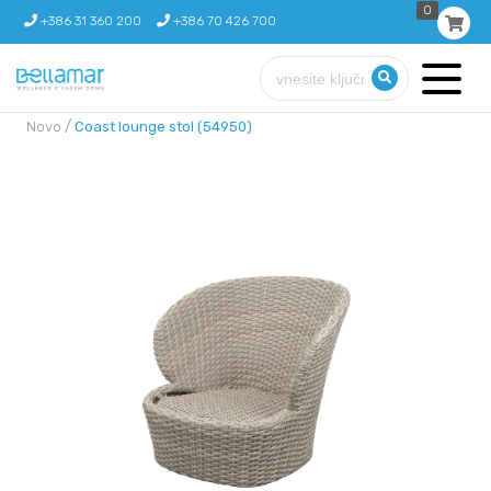
0
+386 31 360 200
+386 70 426 700
/
Novo
Coast lounge stol (54950)