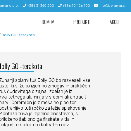
lamar d.o.o.
+386 31 360 200
+386 70 426 700
info@bellamar.si
DOMOV
PRODUKTI
AKCIJE
/
Jolly GO -terakota
Jolly GO -terakota
Zunanji solarni tuš Jolly GO bo razveselil vse
tiste, ki si želijo izjemno zmogljiv in praktičen
tuš čudovitega dizajna. Izdelan je iz
kvalitetnega aluminija v srebrni ali antracit
barvi. Opremljen je z mešalno pipo ter
odstranljivo tuš ročko za lažje splakovanje.
Montaža tuša je izjemno enostavna, s
priloženo šablono ga fiksirate v tla in
priključite na katero koli vrtno cev.