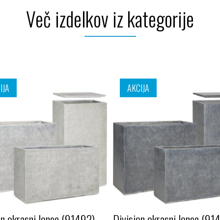
Več izdelkov iz kategorije
IJA
AKCIJA
on okrasni lonec (91492)
Division okrasni lonec (91