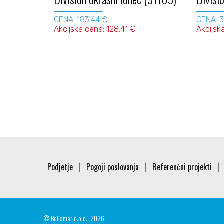
CENA:
183.44 €
CENA:
3
Akcijska cena: 128.41 €
Akcijsk
Podjetje
Pogoji poslovanja
Referenčni projekti
|
|
|
© Bellamar d.o.o., 2026