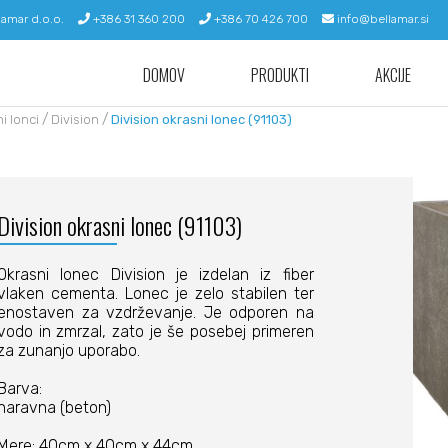
lamar d.o.o.
+386 31 360 200
+386 70 426 700
info@bellamar.si
DOMOV
PRODUKTI
AKCIJE
/
/
i lonci
Division
Division okrasni lonec (91103)
Division okrasni lonec (91103)
Okrasni lonec Division je izdelan iz fiber
vlaken cementa. Lonec je zelo stabilen ter
enostaven za vzdrževanje. Je odporen na
vodo in zmrzal, zato je še posebej primeren
za zunanjo uporabo.
Barva:
naravna (beton)
Mere: 40cm x 40cm x 44cm