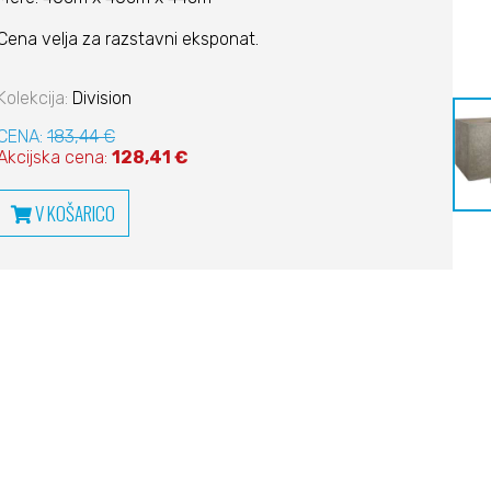
Cena velja za razstavni eksponat.
Kolekcija:
Division
CENA:
183,44 €
Akcijska cena:
128,41 €
V KOŠARICO