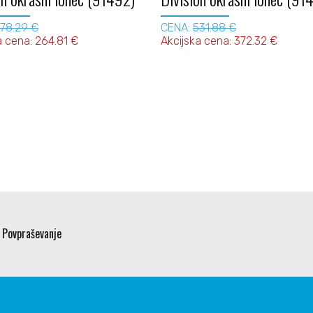
78.29 €
CENA:
531.88 €
a cena: 264.81 €
Akcijska cena: 372.32 €
Povpraševanje