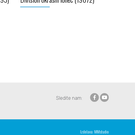
Sledite nam:
Izdelava:
MMstudio