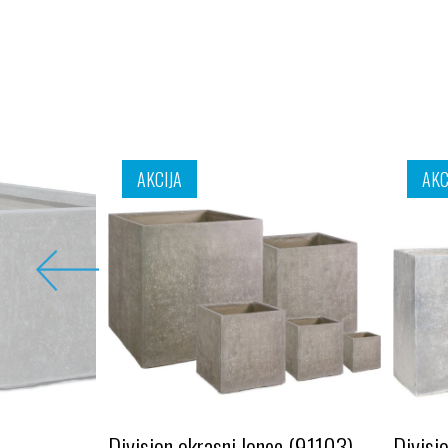
AKCIJA
AKC
Division okrasni lonec (91103)
Divisi