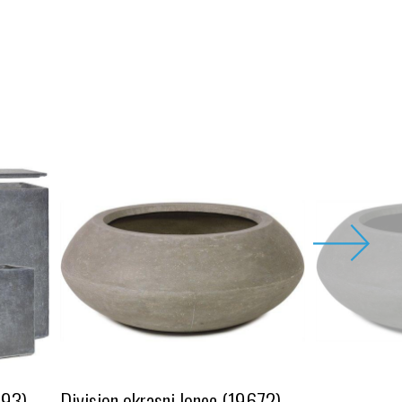
493)
Division okrasni lonec (19672)