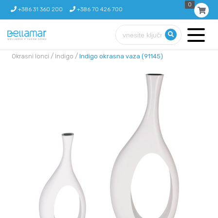
0
+386 31 360 200
+386 70 426 700
/
/
Okrasni lonci
Indigo
Indigo okrasna vaza (91145)