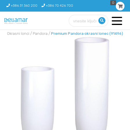
0
+386 31 360 200
+386 70 426 700
/
/
Okrasni lonci
Pandora
Premium Pandora okrasni lonec (91496)