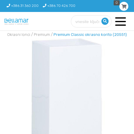
0
+386 31 360 200
+386 70 426 700
/
/
Okrasni lonci
Premium
Premium Classic okrasno korito (20551)