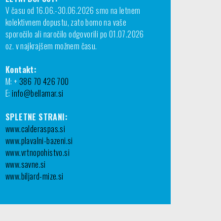
V času od 16.06.-30.06.2026 smo na letnem
kolektivnem dopustu, zato bomo na vaše
sporočilo ali naročilo odgovorili po 01.07.2026
oz. v najkrajšem možnem času.
Kontakt:
M: +
386 70 426 700
E:
info@bellamar.si
SPLETNE STRANI:
www.calderaspas.si
www.plavalni-bazeni.si
www.vrtnopohistvo.si
www.savne.si
www.biljard-mize.si