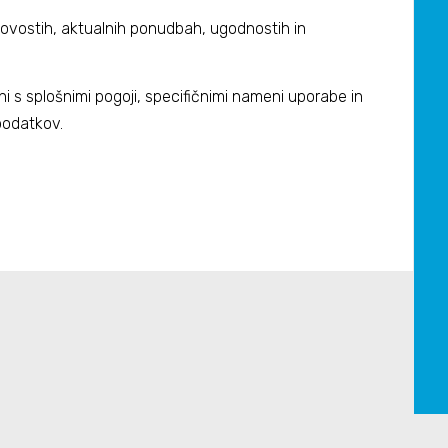
novostih, aktualnih ponudbah, ugodnostih in
ni s
splošnimi pogoji
, specifičnimi nameni uporabe in
podatkov.