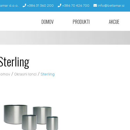
lamar d.o.o.
+386 31 360 200
+386 70 426 700
info@bellamar.si
DOMOV
PRODUKTI
AKCIJE
Sterling
/
/
Domov
Okrasni lonci
Sterling