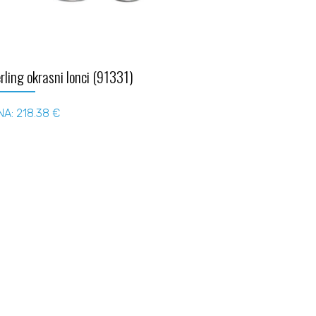
rling okrasni lonci (91331)
NA: 218.38 €