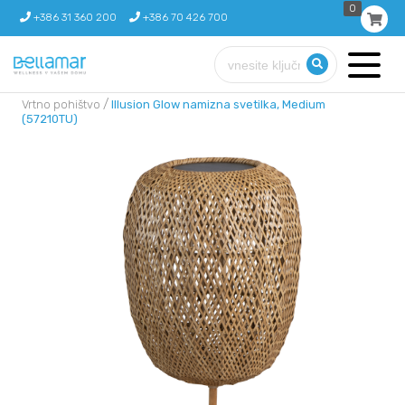
0
+386 31 360 200
+386 70 426 700
/
Vrtno pohištvo
Illusion Glow namizna svetilka, Medium
(57210TU)