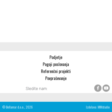
Podjetje
Pogoji poslovanja
Referenčni projekti
Povpraševanje
Sledite nam:
© Bellamar d.o.o., 2026
Izdelava:
MMstudio