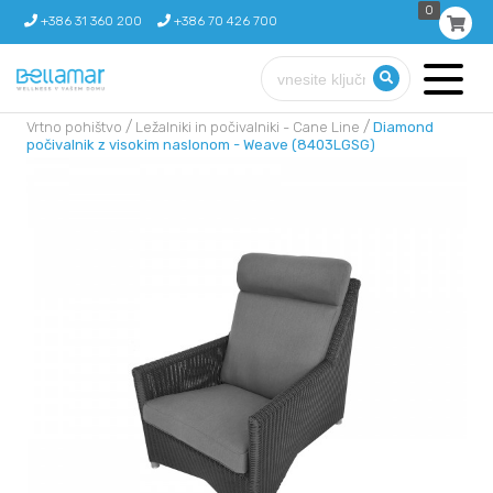
0
+386 31 360 200
+386 70 426 700
/
/
Vrtno pohištvo
Ležalniki in počivalniki - Cane Line
Diamond
počivalnik z visokim naslonom - Weave (8403LGSG)