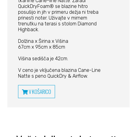
tkanine Cane-line Natté. Zaradi
QuickDryFoam® se blazine hitro
posušijo in jih v primeru dežja ni treba
prinesti noter. Uživajte v mirnem
trenutku na terasi s stolom Diamond
Highback.
Dolžina x Širina x Višina
67cm x 95cm x 85cm
Višina sedišča je 42cm.
V ceno je vključena blazina Cane-Line
Natte s peno QuickDry & Airflow.
V KOŠARICO