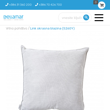
0
+386 31 360 200
+386 70 426 700
/
Vrtno pohištvo
Link okrasna blazina (5260Y)