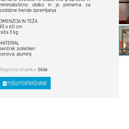
minimalistično obliko in je primerna za
sodobne trende opremljanja.
DIMENZIJA IN TEŽA
43 x 60 cm
teža 3 kg
MATERIAL
senčnik: polietilen
osnova: aluminij
Blagovna znamka:
Slide
POŠLJI POVPRAŠEVANJE