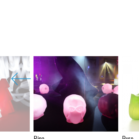
Rina
Pure