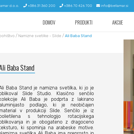
lamar d.o.o.
+386 31 360 200
+386 70 426 700
info@bellamar.si
DOMOV
PRODUKTI
AKCIJE
/
/
pohištvo
Namizne svetilke - Slide
Ali Baba Stand
Ali Baba Stand
Ali Baba Stand je namizna svetilka, ki jo je
oblikoval Slide Studio. Klasično senčilo
kolekcije Ali Baba je podprta z lakirano
aluminijasto podlago, ki je neobičajen
material v produkciji Slide. Senčilo je iz
polietilena s tehnologijo rotacijskega
oblikovanja in je obogateno z dragoceno
teksturo, ki spominja na arabeske motive.
Namizna svetilka Ali Baba ima preprosto in