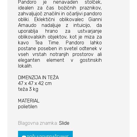
Pandoro je nenavaden stolček,
idealen za čas božičnih praznikov,
zahvaljujoč značilni in očarljivi pandoro
obliki. Eklektični oblikovalec Gianni
Arnaudo nadaljuje z intuicijo, da
uporablja hrano za ustvarjanje
oblikovalskih objektov, kot je miza za
kavo Tea Time. Pandoro lahko
postane poseben in svetel odtenek v
vseh vrstah notranjih prostorov ali
eleganten element v gostinskih
lokalih.
DIMENZIJA IN TEŽA
47 x 47 x 42 cm
teža 3 kg
MATERIAL
polietilen
Blagovna znamka:
Slide