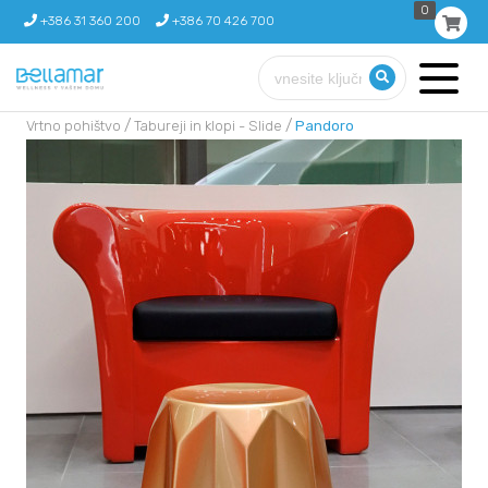
0
+386 31 360 200
+386 70 426 700
/
/
Vrtno pohištvo
Tabureji in klopi - Slide
Pandoro