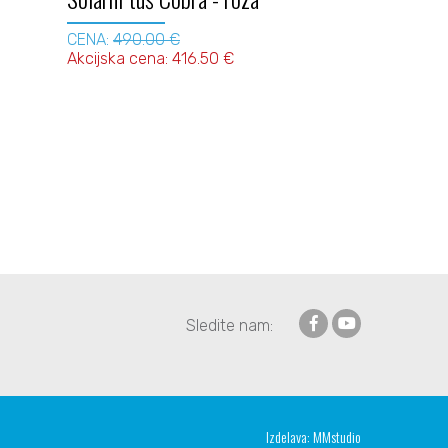
CENA:
490.00 €
Akcijska cena: 416.50 €
Sledite nam:
Izdelava:
MMstudio