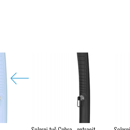
Solarni tuš Cobra - antracit
Solarni