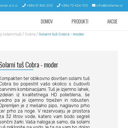
lamar d.o.o.
+386 31 360 200
+386 70 426 700
info@bellamar.si
DOMOV
PRODUKTI
AKCIJE
/
/
i solarni tuši
Cobra
Solarni tuš Cobra - moder
Solarni tuš Cobra - moder
Kompakten ter oblikovno dovršen solarni tuš
Cobra bo popestril vašo okolico s čudoviti
barvnimi kombinacijami. Tuš je izjemno lahek,
izdelan iz kvalitetnega HD polietilena, še
vedno pa je izjemno trpežen in robusten.
Opremljen je z mešalno pipo, naglavno prho
ter prho za noge. V rezervoarju je prostora
za 32 litrov vode, katero vam bodo segreli
sončni žarki. Vaša naloga je samo, da solarni
tuš priklopite na vodo, le ta pa vam bo dolgo