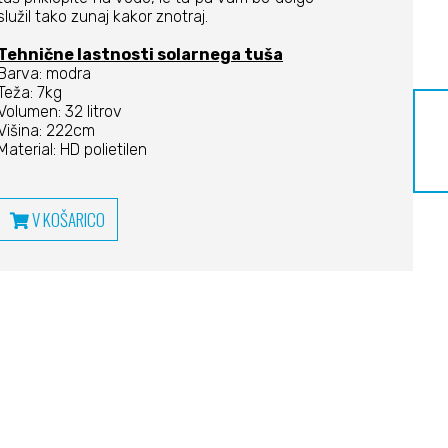
služil tako zunaj kakor znotraj.
Tehnične lastnosti solarnega tuša
Barva: modra
Teža: 7kg
Volumen: 32 litrov
Višina: 222cm
Material: HD polietilen
V KOŠARICO