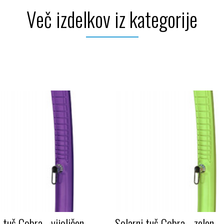
Več izdelkov iz kategorije
 tuš Cobra - vijoličen
Solarni tuš Cobra - zelen