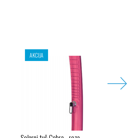
AKCIJA
Solarni tuš Cobra - roza