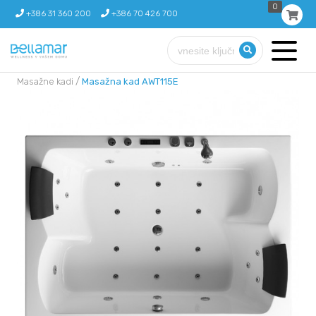
0
+386 31 360 200
+386 70 426 700
/
Masažne kadi
Masažna kad AWT115E