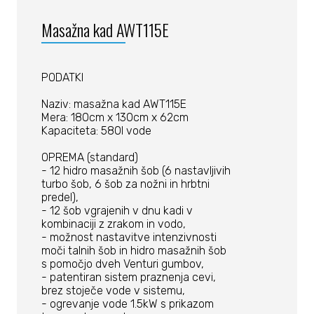
Masažna kad AWT115E
PODATKI
Naziv: masažna kad AWT115E
Mera: 180cm x 130cm x 62cm
Kapaciteta: 580l vode
OPREMA (standard)
- 12 hidro masažnih šob (6 nastavljivih
turbo šob, 6 šob za nožni in hrbtni
predel),
- 12 šob vgrajenih v dnu kadi v
kombinaciji z zrakom in vodo,
- možnost nastavitve intenzivnosti
moči talnih šob in hidro masažnih šob
s pomočjo dveh Venturi gumbov,
- patentiran sistem praznenja cevi,
brez stoječe vode v sistemu,
- ogrevanje vode 1.5kW s prikazom