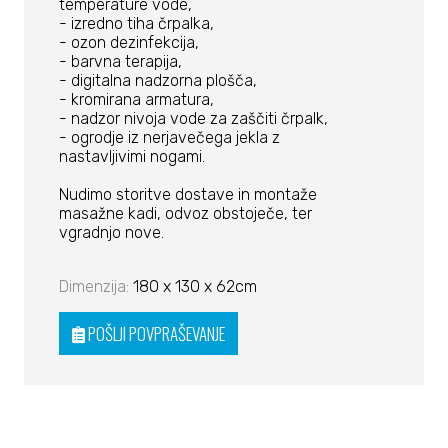
temperature vode,
- izredno tiha črpalka,
- ozon dezinfekcija,
- barvna terapija,
- digitalna nadzorna plošča,
- kromirana armatura,
- nadzor nivoja vode za zaščiti črpalk,
- ogrodje iz nerjavečega jekla z
nastavljivimi nogami.
Nudimo storitve dostave in montaže
masažne kadi, odvoz obstoječe, ter
vgradnjo nove.
Dimenzija:
180 x 130 x 62cm
POŠLJI POVPRAŠEVANJE