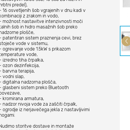
hrbtni predel),
- 16 osvetljenih šob vgrajenih v dnu kadi v
kombinaciji z zrakom in vodo,
- možnost nastavitve intenzivnosti moči
talnih šob in hidro masažnih šob preko
nadzorne plošče,
- patentiran sistem praznenja cevi, brez
stoječe vode v sistemu,
- ogrevanje vode 1.5kW s prikazom
temperature vode,
- izredno tiha črpalka,
- ozon dezinfekcija,
- barvna terapija,
- vodni slap,
- digitalna nadzorna plošča,
- glasbeni sistem preko Bluetooth
povezave,
- kromirana armatura,
- nadzor nivoja vode za zaščiti črpalk,
- ogrodje iz nerjavečega jekla z nastavljivimi
nogami.
Nudimo storitve dostave in montaže