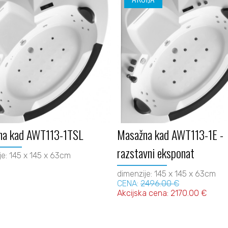
na kad AWT113-1TSL
Masažna kad AWT113-1E -
razstavni eksponat
je: 145 x 145 x 63cm
dimenzije: 145 x 145 x 63cm
CENA:
2496.00 €
Akcijska cena: 2170.00 €