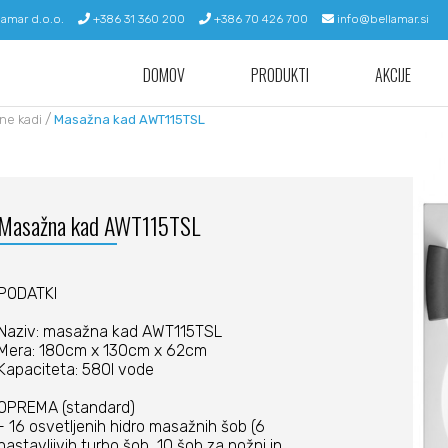
lamar d.o.o.
+386 31 360 200
+386 70 426 700
info@bellamar.si
DOMOV
PRODUKTI
AKCIJE
/
ne kadi
Masažna kad AWT115TSL
Masažna kad AWT115TSL
PODATKI
Naziv: masažna kad AWT115TSL
Mera: 180cm x 130cm x 62cm
Kapaciteta: 580l vode
OPREMA (standard)
- 16 osvetljenih hidro masažnih šob (6
nastavljivih turbo šob, 10 šob za nožni in