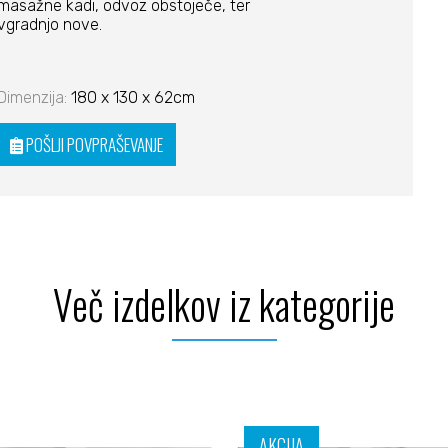
masažne kadi, odvoz obstoječe, ter
vgradnjo nove.
Dimenzija:
180 x 130 x 62cm
POŠLJI POVPRAŠEVANJE
Več izdelkov iz kategorije
AKCIJA