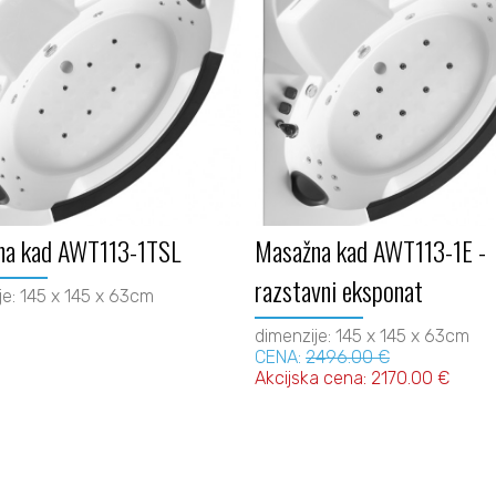
na kad AWT113-1TSL
Masažna kad AWT113-1E -
razstavni eksponat
je: 145 x 145 x 63cm
dimenzije: 145 x 145 x 63cm
CENA:
2496.00 €
Akcijska cena: 2170.00 €