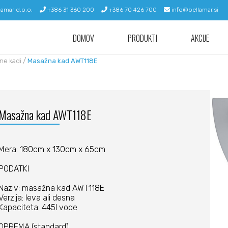
lamar d.o.o.
+386 31 360 200
+386 70 426 700
info@bellamar.si
DOMOV
PRODUKTI
AKCIJE
/
ne kadi
Masažna kad AWT118E
Masažna kad AWT118E
Mera: 180cm x 130cm x 65cm
PODATKI
Naziv: masažna kad AWT118E
Verzija: leva ali desna
Kapaciteta: 445l vode
OPREMA (standard)