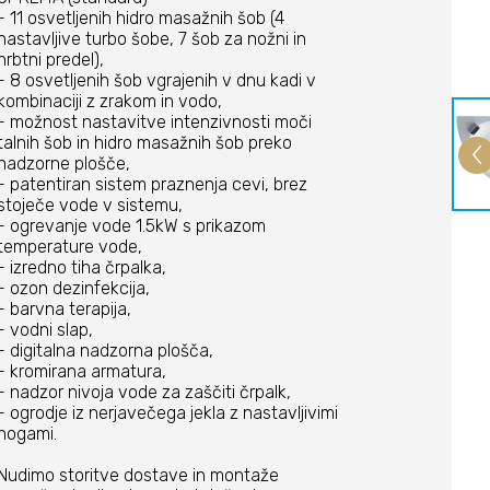
- 11 osvetljenih hidro masažnih šob (4
nastavljive turbo šobe, 7 šob za nožni in
hrbtni predel),
- 8 osvetljenih šob vgrajenih v dnu kadi v
kombinaciji z zrakom in vodo,
- možnost nastavitve intenzivnosti moči
talnih šob in hidro masažnih šob preko
nadzorne plošče,
- patentiran sistem praznenja cevi, brez
stoječe vode v sistemu,
- ogrevanje vode 1.5kW s prikazom
temperature vode,
- izredno tiha črpalka,
- ozon dezinfekcija,
- barvna terapija,
- vodni slap,
- digitalna nadzorna plošča,
- kromirana armatura,
- nadzor nivoja vode za zaščiti črpalk,
- ogrodje iz nerjavečega jekla z nastavljivimi
nogami.
Nudimo storitve dostave in montaže