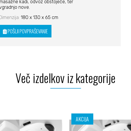
masažne kadi, odvoz obstoječe, ter
vgradnjo nove.
Dimenzija:
180 x 130 x 65 cm
POŠLJI POVPRAŠEVANJE
Več izdelkov iz kategorije
AKCIJA