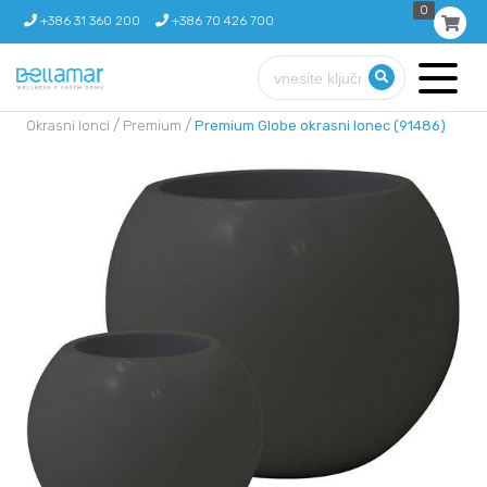
0
+386 31 360 200
+386 70 426 700
/
/
Okrasni lonci
Premium
Premium Globe okrasni lonec (91486)